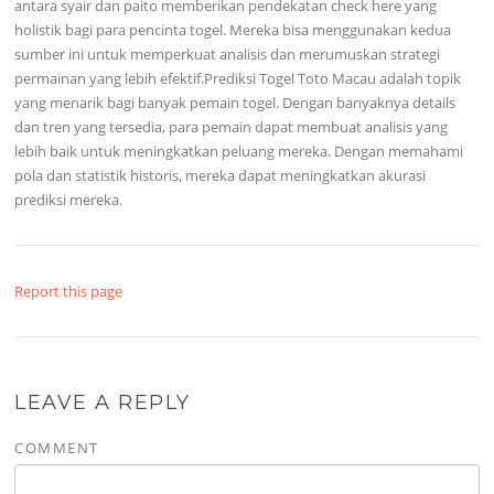
antara syair dan paito memberikan pendekatan check here yang
holistik bagi para pencinta togel. Mereka bisa menggunakan kedua
sumber ini untuk memperkuat analisis dan merumuskan strategi
permainan yang lebih efektif.Prediksi Togel Toto Macau adalah topik
yang menarik bagi banyak pemain togel. Dengan banyaknya details
dan tren yang tersedia, para pemain dapat membuat analisis yang
lebih baik untuk meningkatkan peluang mereka. Dengan memahami
pola dan statistik historis, mereka dapat meningkatkan akurasi
prediksi mereka.
Report this page
LEAVE A REPLY
COMMENT