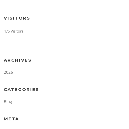
VISITORS
475 Visitors
ARCHIVES
2026
CATEGORIES
Blog
META