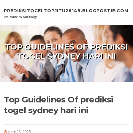
Skip to content
PREDIKSITOGELTOPJITU26149.BLOGPOSTIE.COM
Welcome to our Blog!
TOP GUIDELINES OF PREDIKSI
TOGEL SYDNEY HARI INI
Top Guidelines Of prediksi
togel sydney hari ini
April 23, 2025